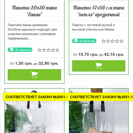
Пакеты 20х30 типа
Пакеты 57х50 см типа
"банан"
"петля" прозрачный
Пакетики банан размером
Пакеты с петлевой ручкой и
20х30см идеально подходят для
высокой плотностью 95мкм.
упаковки маленьких сувениров,
парфюмерии,...
В наличии
В наличии
10,70 грн.
42,10 грн.
От
до
1,50 грн.
32,90 грн.
От
до
СООТВЕТСТВУЕТ ЗАКОНУ №2051-1
СООТВЕТСТВУЕТ ЗАКОНУ №2051-1