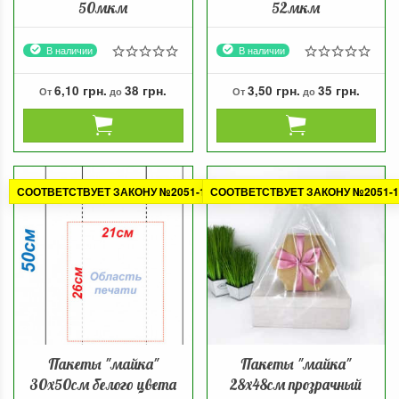
50мкм
52мкм
В наличии
В наличии
6,10 грн.
38 грн.
3,50 грн.
35 грн.
От
до
От
до
СООТВЕТСТВУЕТ ЗАКОНУ №2051-1
СООТВЕТСТВУЕТ ЗАКОНУ №2051-1
Пакеты "майка"
Пакеты "майка"
30х50см белого цвета
28х48см прозрачный