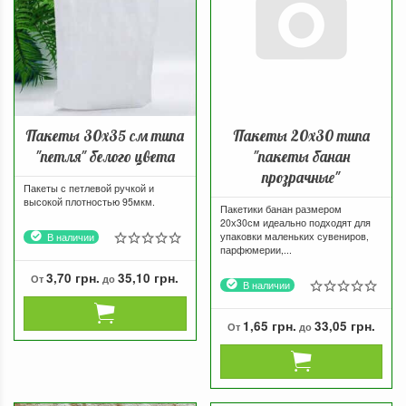
Пакеты 30х35 см типа
Пакеты 20х30 типа
"петля" белого цвета
"пакеты банан
прозрачные"
Пакеты с петлевой ручкой и
высокой плотностью 95мкм.
Пакетики банан размером
20х30см идеально подходят для
упаковки маленьких сувениров,
В наличии
парфюмерии,...
3,70 грн.
35,10 грн.
От
до
В наличии
1,65 грн.
33,05 грн.
От
до