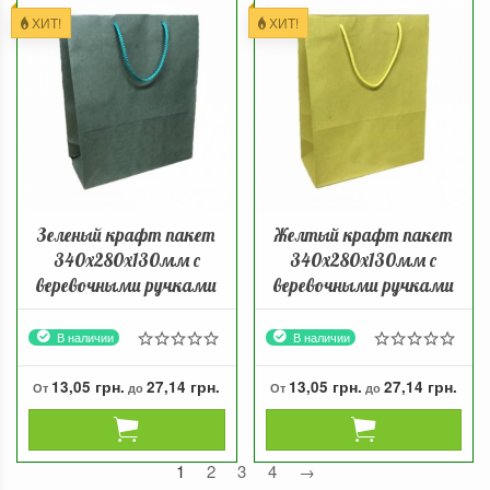
ХИТ!
ХИТ!
Зеленый крафт пакет
Желтый крафт пакет
340х280х130мм с
340х280х130мм с
веревочными ручками
веревочными ручками
В наличии
В наличии
13,05 грн.
27,14 грн.
13,05 грн.
27,14 грн.
От
до
От
до
1
2
3
4
→