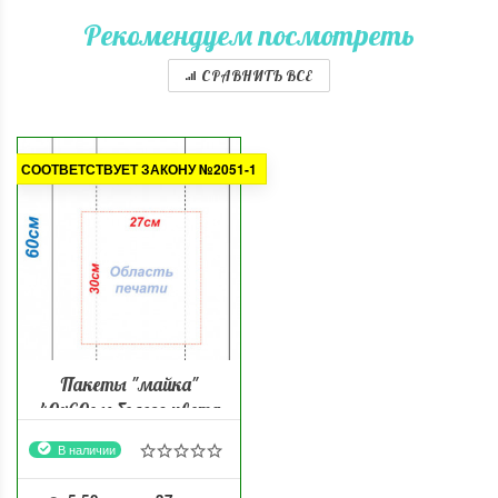
Рекомендуем посмотреть
СРАВНИТЬ ВСЕ
СООТВЕТСТВУЕТ ЗАКОНУ №2051-1
Пакеты "майка"
40х60см белого цвета
52мкм
В наличии