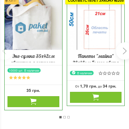
ХИТ!
СООТВЕТСТВУЕТ ЗАКОНУ №2051-1
Эко-сумка 35х42см
Пакеты "майка"
двунитка, плотность
28х48см белого цвета
150г/м²
20мкм
10000 шт. В наличии
В наличии
1,70 грн.
34 грн.
От
до
35 грн.