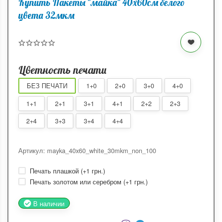
Купить Пакеты "майка" 40х60см белого
цвета 32мкм
Цветность печати
БЕЗ ПЕЧАТИ
1+0
2+0
3+0
4+0
1+1
2+1
3+1
4+1
2+2
2+3
2+4
3+3
3+4
4+4
Артикул: mayka_40x60_white_30mkm_non_100
Печать плашкой (+
1 грн.
)
Печать золотом или серебром (+
1 грн.
)
В наличии