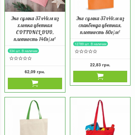
Эко сумка 37x41cм из
Эко сумка 37х41см из
хлопка цветная
спанбонда цветная,
COTTONEL DUO,
плотность 80г/м²
плотность 140г/м²
12789 шт. В наличии
334 шт. В наличии
22,83 грн.
62,09 грн.